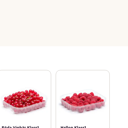
Röda Vinbär Klass1
Hallon Klass1