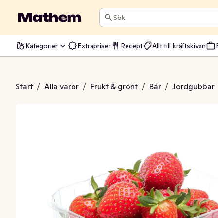
Sök
Kategorier
Extrapriser
Recept
Allt till kräftskivan
ar Svenska klass1
Start
/
Alla varor
/
Frukt & grönt
/
Bär
/
Jordgubbar