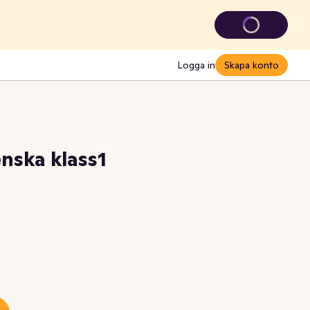
Logga in
Skapa konto
nska klass1