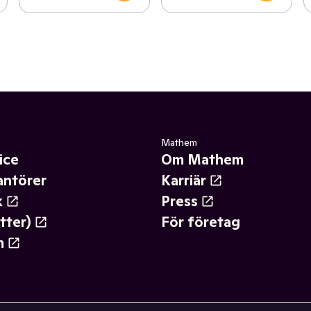
Mathem
ice
Om Mathem
antörer
Karriär
k
Press
tter)
För företag
m