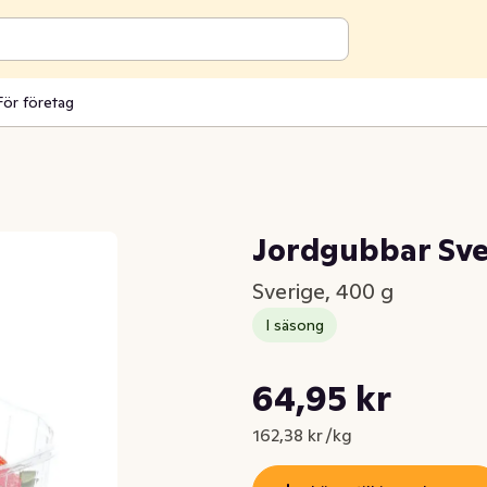
För företag
Jordgubbar Sve
Sverige, 400 g
I säsong
Styckpris: 162,38 kr /kg
64,95 kr
Nuvarande pris är: 64,95 kr
162,38 kr /kg