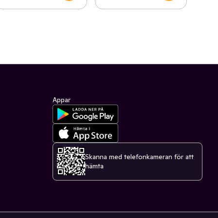
Appar
Skanna med telefonkameran för att
hämta