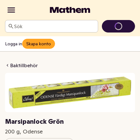
Sök
Logga in
Skapa konto
panlock Grön
Baktillbehör
Marsipanlock Grön
200 g, Odense