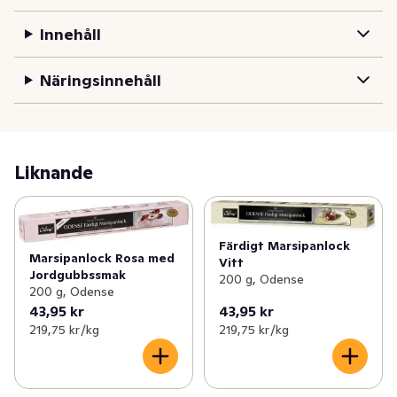
färdigkavlade locket är 31 cm i diameter och räcker 
lagom till 8 ganska rejäla bitar.
Innehåll
Näringsinnehåll
Liknande
Färdigt Marsipanlock
Marsipanlock Rosa med
Vitt
Jordgubbssmak
200 g, Odense
200 g, Odense
43,95 kr
43,95 kr
219,75 kr /kg
219,75 kr /kg