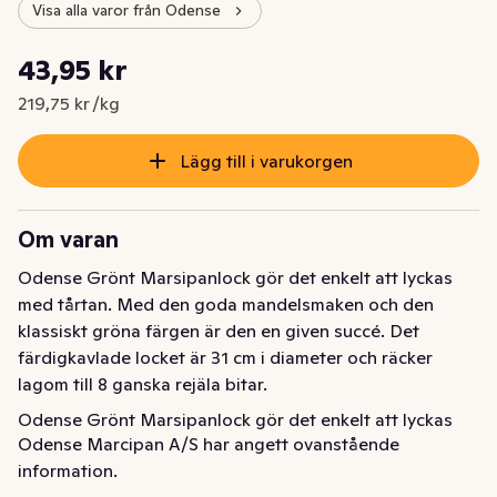
Visa alla varor från Odense
Styckpris: 219,75 kr /kg
43,95 kr
Nuvarande pris är: 43,95 kr
219,75 kr /kg
Lägg till i varukorgen
Om varan
Odense Grönt Marsipanlock gör det enkelt att lyckas 
med tårtan. Med den goda mandelsmaken och den 
klassiskt gröna färgen är den en given succé. Det 
färdigkavlade locket är 31 cm i diameter och räcker 
lagom till 8 ganska rejäla bitar.
Odense Grönt Marsipanlock gör det enkelt att lyckas 
Odense Marcipan A/S har angett ovanstående
med tårtan. Med den goda mandelsmaken och den 
information.
klassiskt gröna färgen är den en given succé. Det 