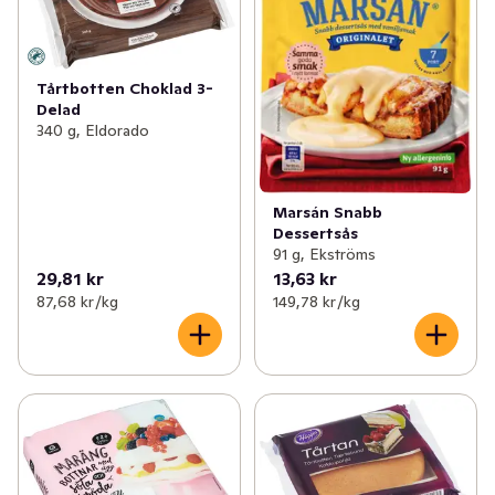
Tårtbotten Choklad 3-
Delad
340 g, Eldorado
Marsán Snabb
Dessertsås
91 g, Ekströms
29,81 kr
13,63 kr
87,68 kr /kg
149,78 kr /kg