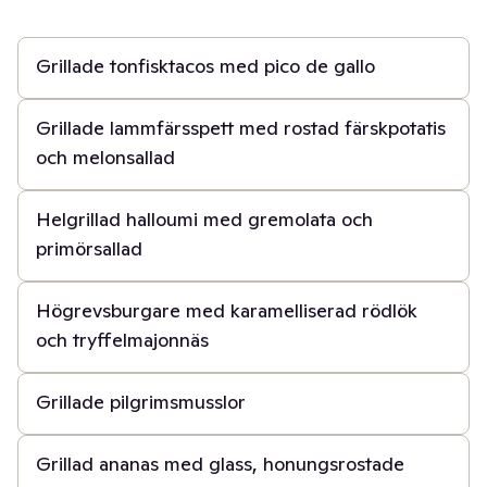
30 min
Grillade tonfisktacos med pico de gallo
1 t
Grillade lammfärsspett med rostad färskpotatis
och melonsallad
40 min
Helgrillad halloumi med gremolata och
primörsallad
40 min
Högrevsburgare med karamelliserad rödlök
och tryffelmajonnäs
30 min
Grillade pilgrimsmusslor
20 min
Grillad ananas med glass, honungsrostade