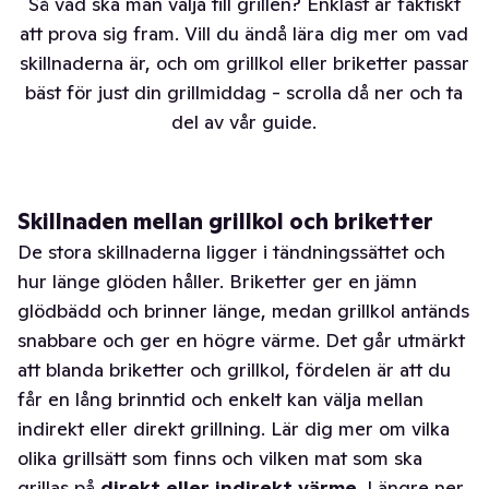
Så vad ska man välja till grillen? Enklast är faktiskt
att prova sig fram. Vill du ändå lära dig mer om vad
skillnaderna är, och om grillkol eller briketter passar
bäst för just din grillmiddag - scrolla då ner och ta
del av vår guide.
Skillnaden mellan grillkol och briketter
De stora skillnaderna ligger i tändningssättet och
hur länge glöden håller. Briketter ger en jämn
glödbädd och brinner länge, medan grillkol antänds
snabbare och ger en högre värme. Det går utmärkt
att blanda briketter och grillkol, fördelen är att du
får en lång brinntid och enkelt kan välja mellan
indirekt eller direkt grillning. Lär dig mer om vilka
olika grillsätt som finns och vilken mat som ska
grillas på
direkt eller indirekt värme
. Längre ner