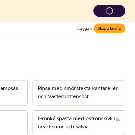
Logga in
Skapa konto
30 min
svampsås
Pinsa med smörstekta kantareller
och Västerbottensost
20 min
Grönkålspasta med ostronskivling,
brynt smör och salvia