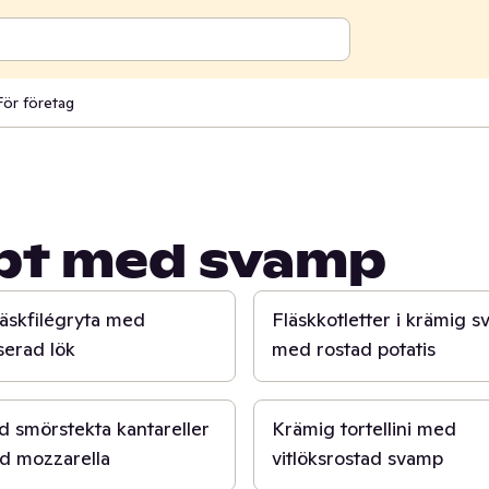
För företag
ept med svamp
40 min
äskfilégryta med
Fläskkotletter i krämig 
serad lök
med rostad potatis
20 min
d smörstekta kantareller
Krämig tortellini med
ad mozzarella
vitlöksrostad svamp