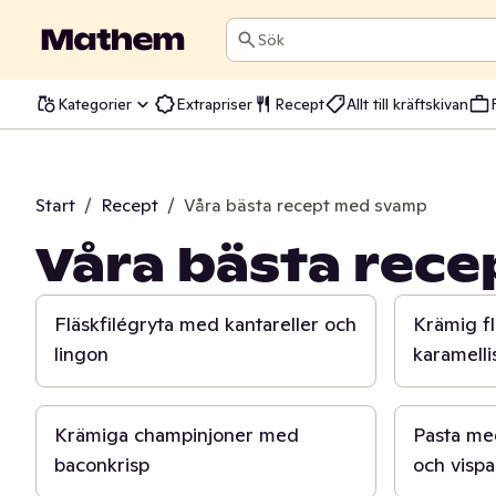
Sök
Kategorier
Extrapriser
Recept
Allt till kräftskivan
Start
/
Recept
/
Våra bästa recept med svamp
Våra bästa rec
45 min
30 min
Fläskfilégryta med kantareller och
Krämig fl
lingon
karamelli
20 min
30 min
Krämiga champinjoner med
Pasta me
baconkrisp
och visp
40 min
30 min