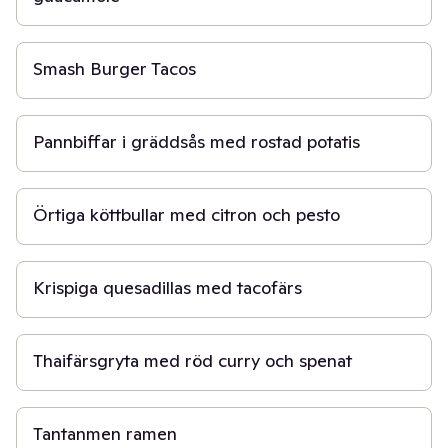
20 min
Smash Burger Tacos
45 min
Pannbiffar i gräddsås med rostad potatis
30 min
Örtiga köttbullar med citron och pesto
30 min
Krispiga quesadillas med tacofärs
15 min
Thaifärsgryta med röd curry och spenat
30 min
Tantanmen ramen