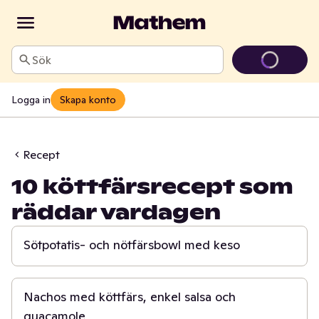
Sök
Logga in
Skapa konto
Recept
10 köttfärsrecept som
räddar vardagen
40 min
Sötpotatis- och nötfärsbowl med keso
25 min
Nachos med köttfärs, enkel salsa och
guacamole