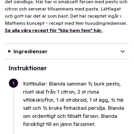
det oändliga. Här har vi smaksatt färsen med pesto och
citron och serverar tillsammans med pasta. Lättlagat
och gott när det är som bäst. Det här receptet ingår i
Mathems koncept - recept med fem huvudingredienser.
Se alla våra recept för "köp hem fem" här.
Ingredienser
Instruktioner
1
Köttbullar: Blanda samman ½ burk pesto,
rivet skal från 1 citron, 2 st rivna
vitlöksklyftor, 1 dl ströbröd, 1 st ägg, ½ tsk
salt och ½ kruka finhackad persilja. Blanda
om ordentligt och tillsätt färsen. Blanda
försiktigt till en jämn färssmet.