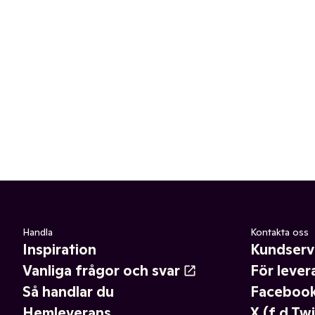
Handla
Kontakta oss
Inspiration
Kundserv
Vanliga frågor och svar
För lever
Så handlar du
Faceboo
Hemleverans
X (f.d Twi