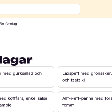
För företag
dagar
25 min
ax med gurksallad och
Laxspett med grönsaker,
och tzatziki
20 min
d köttfärs, enkel salsa
Allt-i-ett-panna med tor
amole
tomat
45 min