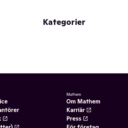
Kategorier
Mathem
ice
Om Mathem
antörer
Karriär
k
Press
tter)
För företag