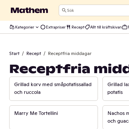
Sök
Kategorier
Extrapriser
Recept
Allt till kräftskivan
Start
/
Recept
/
Receptfria middagar
Receptfria mid
25 min
20 min
Grillad korv med småpotatissallad
Grillad l
och ruccola
potatis
20 min
25 min
Marry Me Tortellini
Nachos me
och guac
15 min
20 min