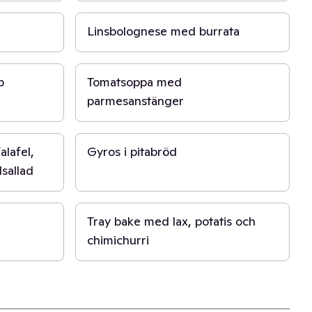
Linsbolognese med burrata
15 min
p
Tomatsoppa med
parmesanstänger
20 min
lafel,
Gyros i pitabröd
sallad
40 min
Tray bake med lax, potatis och
chimichurri