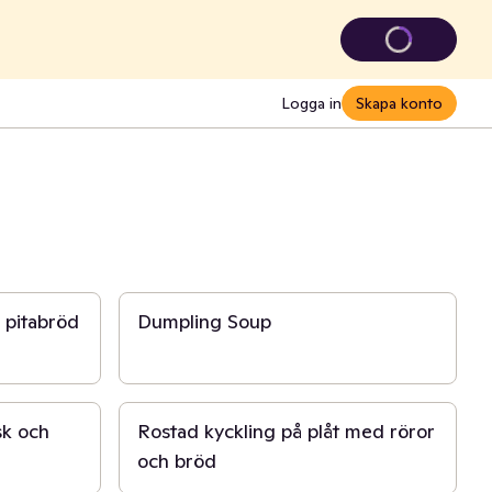
Logga in
Skapa konto
20 min
 pitabröd
Dumpling Soup
40 min
sk och
Rostad kyckling på plåt med röror
och bröd
15 min