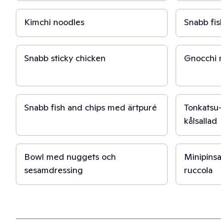
Kimchi noodles
Snabb fis
15 min
10 min
Snabb sticky chicken
Gnocchi 
20 min
20 min
Snabb fish and chips med ärtpuré
Tonkatsu
kålsallad
20 min
20 min
Bowl med nuggets och
Minipins
sesamdressing
ruccola