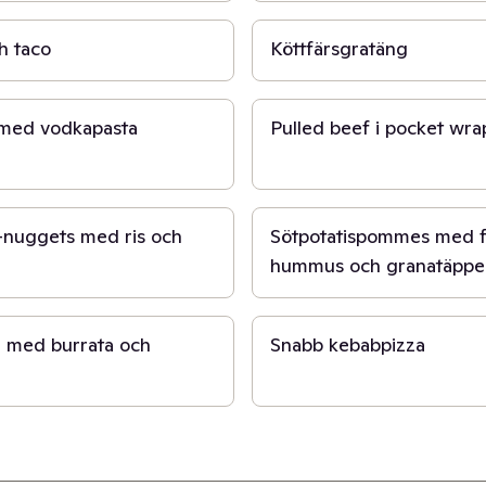
h taco
Köttfärsgratäng
40 min
med vodkapasta
Pulled beef i pocket wra
20 min
-nuggets med ris och
Sötpotatispommes med fa
hummus och granatäppel
20 min
a med burrata och
Snabb kebabpizza