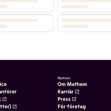
Mathem
ice
Om Mathem
antörer
Karriär
k
Press
tter)
För företag