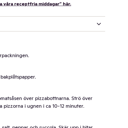
la våra receptfria middagar” här.
örpackningen.
 bakplåtspapper.
tomatsåsen över pizzabottnarna. Strö över
pizzorna i ugnen i ca 10-12 minuter.
 salt, peppar och ruccola. Skär upp i bitar