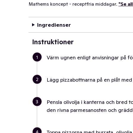
Mathems koncept - receptfria middagar.
"Se al
Ingredienser
Instruktioner
1
Värm ugnen enligt anvisningar på f
2
Lägg pizzabottnarna på en plåt med
3
Pensla olivolja i kanterna och bred 
den rivna parmesanosten och grädda 
4
Toppa pizzorna med burrata, olivolja,