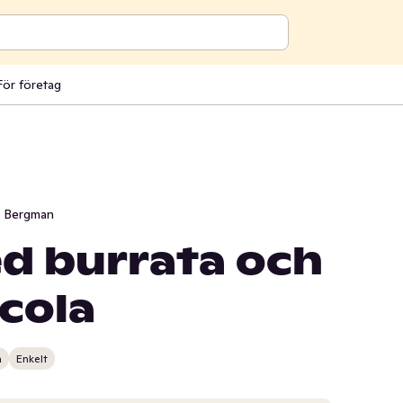
För företag
i Bergman
d burrata och
cola
n
Enkelt