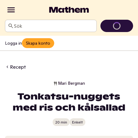
Sök
Logga in
Skapa konto
Recept
Mari Bergman
Tonkatsu-nuggets
med ris och kålsallad
20 min
Enkelt