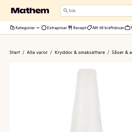
Sök
Kategorier
Extrapriser
Recept
Allt till kräftskivan
s Tonkatsu
Start
/
Alla varor
/
Kryddor & smaksättare
/
Såser & 