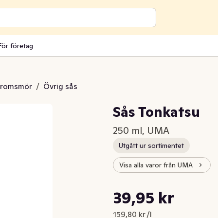
För företag
aromsmör
/
Övrig sås
Sås Tonkatsu
250 ml, UMA
Utgått ur sortimentet
Visa alla varor från UMA
Styckpris: 159,80 kr /l
39,95 kr
Nuvarande pris är: 39,95 kr
159,80 kr /l