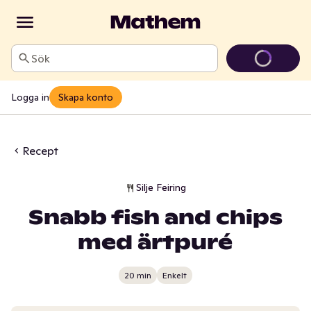
Sök
Logga in
Skapa konto
Recept
Silje Feiring
Snabb fish and chips
med ärtpuré
20 min
Enkelt