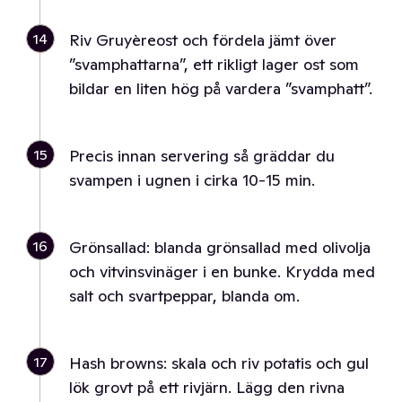
14
Riv Gruyèreost och fördela jämt över
”svamphattarna”, ett rikligt lager ost som
bildar en liten hög på vardera ”svamphatt”.
15
Precis innan servering så gräddar du
svampen i ugnen i cirka 10-15 min.
16
Grönsallad: blanda grönsallad med olivolja
och vitvinsvinäger i en bunke. Krydda med
salt och svartpeppar, blanda om.
17
Hash browns: skala och riv potatis och gul
lök grovt på ett rivjärn. Lägg den rivna