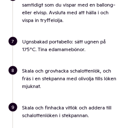
samtidigt som du vispar med en ballong-
eller elvisp. Avsluta med att hälla i och
vispa in tryffelolja.
7
Ugnsbakad portabello: sätt ugnen på
175°C. Tina edamamebönor.
8
Skala och grovhacka schalottenlök, och
fräs i en stekpanna med olivolja tills löken
mjuknat.
9
Skala och finhacka vitlök och addera till
schalottenlöken i stekpannan.