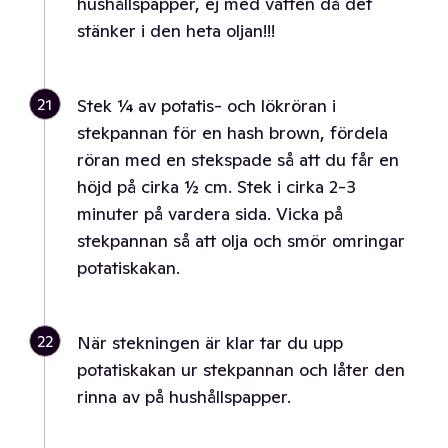
hushållspapper, ej med vatten då det
stänker i den heta oljan!!!
21
Stek ¼ av potatis- och lökröran i
stekpannan för en hash brown, fördela
röran med en stekspade så att du får en
höjd på cirka ½ cm. Stek i cirka 2-3
minuter på vardera sida. Vicka på
stekpannan så att olja och smör omringar
potatiskakan.
22
När stekningen är klar tar du upp
potatiskakan ur stekpannan och låter den
rinna av på hushållspapper.