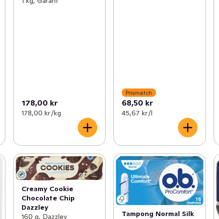
1 kg, Garant
Prismatch
178,00 kr
68,50 kr
178,00 kr /kg
45,67 kr /l
Creamy Cookie
Chocolate Chip
Dazzley
Tampong Normal Silk
160 g, Dazzley