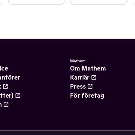
Mathem
ice
Om Mathem
antörer
Karriär
k
Press
tter)
För företag
m