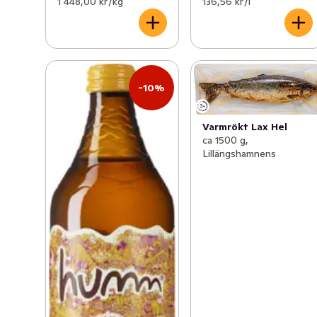
1 448,00 kr /kg
136,56 kr /l
-10%
Varmrökt Lax Hel
ca 1500 g,
Lillängshamnens