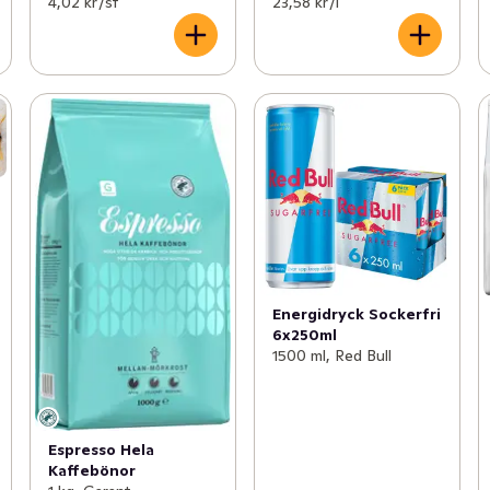
4,02 kr /st
23,58 kr /l
Energidryck Sockerfri
6x250ml
1500 ml, Red Bull
Espresso Hela
Kaffebönor