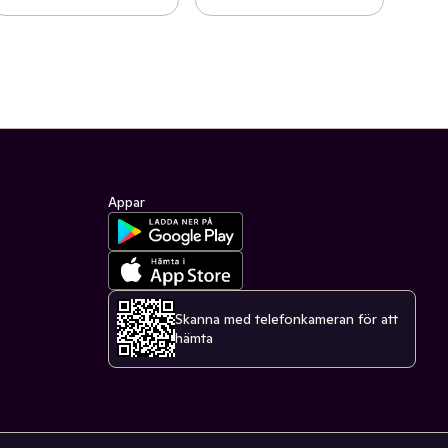
Appar
Skanna med telefonkameran för att
hämta