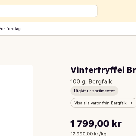
För företag
Vintertryffel B
100 g, Bergfalk
Utgått ur sortimentet
Visa alla varor från Bergfalk
Styckpris: 17 990,00 kr /kg
1 799,00 kr
Nuvarande pris är: 1 799,00 k
17 990,00 kr /kg