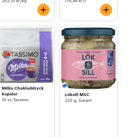
262,33 kr /kg
176,98 kr /l
Milka Chokladdryck
Kapslar
Löksill MSC
10 st, Tassimo
220 g, Garant