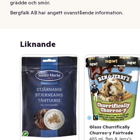
grädde och smör.
Bergfalk AB har angett ovanstående information.
Liknande
Glass Churrifically
Churros-y Fairtrade
465 ml, Ben & Jerry's