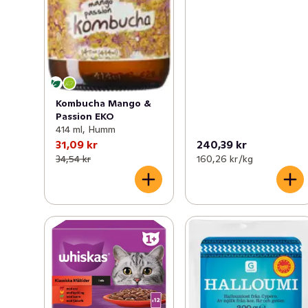
Kombucha Mango &
Passion EKO
414 ml, Humm
31,09 kr
240,39 kr
34,54 kr
160,26 kr /kg