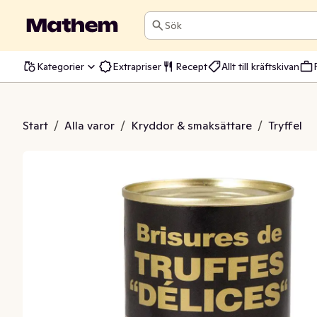
Sök
Kategorier
Extrapriser
Recept
Allt till kräftskivan
tryffel Brisure
Start
/
Alla varor
/
Kryddor & smaksättare
/
Tryffel