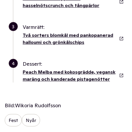
hasselnötscrunch och tångpärlor
3
Varmrätt:
Två sorters blomkål med pankopanerad
halloumi och grönkålschips
4
Dessert:
Peach Melba med kokosgrädde, vegansk
maräng och kanderade pistagenötter
Bild:
Wikoria Rudolfsson
Fest
Nyår