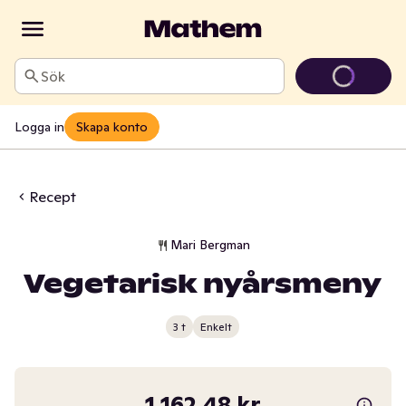
Sök
Logga in
Skapa konto
Recept
Mari Bergman
Vegetarisk nyårsmeny
3 t
Enkelt
1 162,48 kr