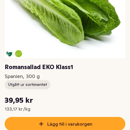
Romansallad EKO Klass1
Spanien, 300 g
Utgått ur sortimentet
Styckpris: 133,17 kr /kg
39,95 kr
Nuvarande pris är: 39,95 kr
133,17 kr /kg
Lägg till i varukorgen