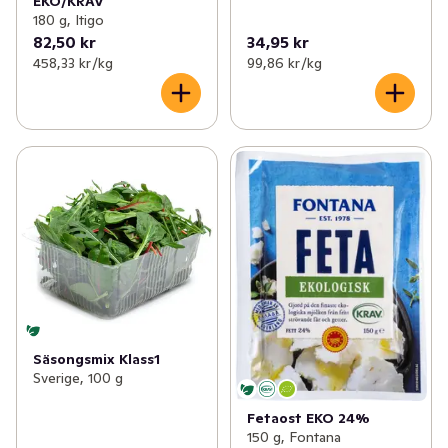
EKO/KRAV
180 g, Itigo
82,50 kr
34,95 kr
458,33 kr /kg
99,86 kr /kg
Säsongsmix Klass1
Sverige, 100 g
Fetaost EKO 24%
150 g, Fontana