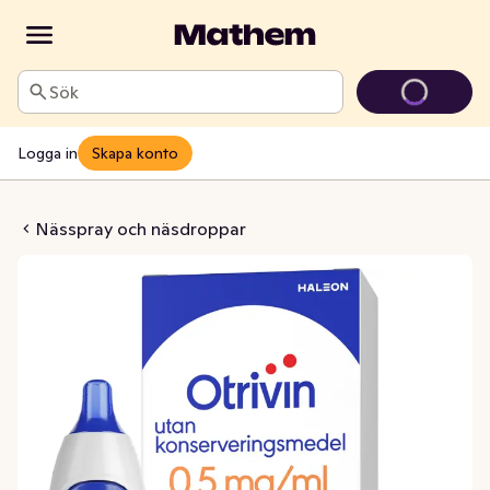
Sök
Logga in
Skapa konto
ör Barn 0,5 mg/ml
Nässpray och näsdroppar