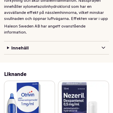
förkylning och akut bihåleinflammation. Nässprayen 
innehåller xylometazolinhydroklorid som har en 
avsvällande effekt på nässlemhinnorna, vilket minskar 
svullnaden och öppnar luftvägarna. Effekten varar i upp 
till 10 timmar vilket gör att du t.ex. kan sova bättre när 
Haleon Sweden AB har angett ovanstående
du är förkyld. Den praktiska spraypumpen ger en 
information.
behaglig spraydusch och har ett kort sprayhuvud som 
känns behagligt i näsan. Den nya spraypumpen är enkel 
Innehåll
att använda och ett knapptryck räcker. Endast en 
spraydusch per näsborre behövs. Ingen smaksättning 
och neutral smak.
Liknande