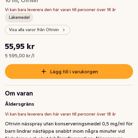
10 ml, Otrivin
Vi kan bara leverera den här varan till personer över 18 år
Läkemedel
Visa alla varor från Otrivin
Styckpris: 5 595,00 kr /l
55,95 kr
Nuvarande pris är: 55,95 kr
5 595,00 kr /l
Lägg till i varukorgen
Om varan
Åldersgräns
Vi kan bara leverera den här varan till personer över 18 år
Otrivin nässpray utan konserveringsmedel 0,5 mg/ml för 
barn lindrar nästäppa snabbt inom några minuter vid 