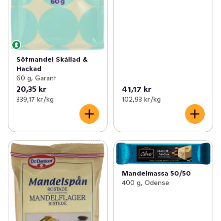
Sötmandel Skållad &
Hackad
60 g, Garant
20,35 kr
41,17 kr
339,17 kr /kg
102,93 kr /kg
Mandelmassa 50/50
400 g, Odense