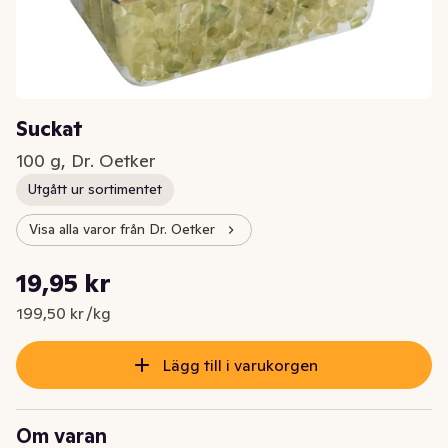
Suckat
100 g, Dr. Oetker
Utgått ur sortimentet
Visa alla varor från Dr. Oetker
Styckpris: 199,50 kr /kg
19,95 kr
Nuvarande pris är: 19,95 kr
199,50 kr /kg
Lägg till i varukorgen
Om varan