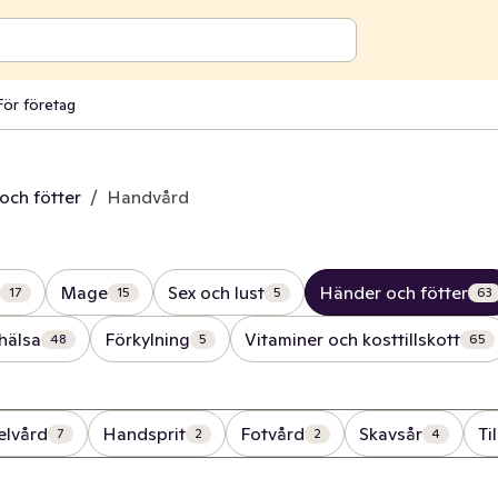
För företag
och fötter
/
Handvård
Mage
Sex och lust
Händer och fötter
17
15
5
63
hälsa
Förkylning
Vitaminer och kosttillskott
48
5
65
lvård
Handsprit
Fotvård
Skavsår
Ti
7
2
2
4