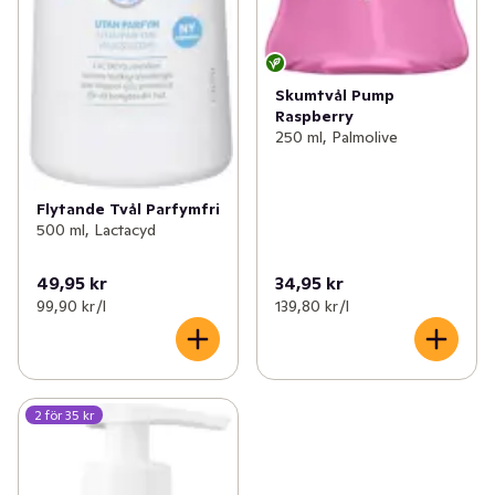
Skumtvål Pump
Raspberry
250 ml, Palmolive
Flytande Tvål Parfymfri
500 ml, Lactacyd
49,95 kr
34,95 kr
99,90 kr /l
139,80 kr /l
2 för 35 kr