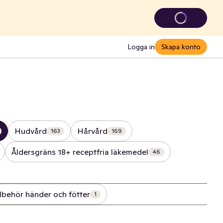
Logga in
Skapa konto
Hudvård
Hårvård
163
169
Åldersgräns 18+ receptfria läkemedel
46
llbehör händer och fötter
1