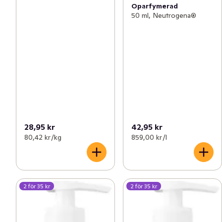
Oparfymerad
50 ml, Neutrogena®
28,95 kr
42,95 kr
80,42 kr /kg
859,00 kr /l
2 för 35 kr
2 för 35 kr