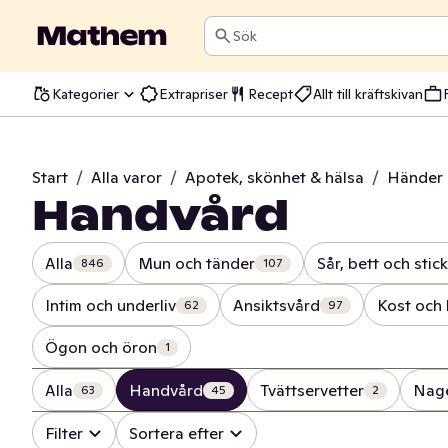
Sök
Kategorier
Extrapriser
Recept
Allt till kräftskivan
Start
/
Alla varor
/
Apotek, skönhet & hälsa
/
Händer 
Handvård
Alla
Mun och tänder
Sår, bett och stick
846
107
Intim och underliv
Ansiktsvård
Kost och 
62
97
Ögon och öron
1
Alla
Handvård
Tvättservetter
Nage
63
45
2
Filter
Sortera efter