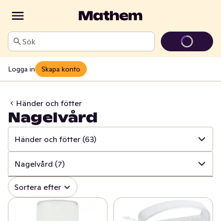
Sök
Logga in
Skapa konto
Händer och fötter
Nagelvård
Händer och fötter
(63)
✓
Alla
(846)
Nagelvård
(7)
✓
Mun och tänder
(107)
✓
Alla
(63)
Sortera efter
✓
Sår, bett och stick
(17)
✓
Handvård
(45)