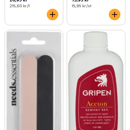
✓
Åldersgräns 18+ receptfria läkemedel
(46)
215,60 kr /l
15,95 kr /st
✓
Ögon och öron
(1)