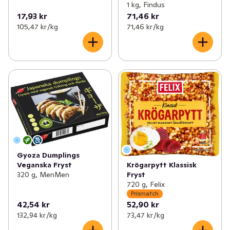
1 kg, Findus
17,93 kr
71,46 kr
105,47 kr /kg
71,46 kr /kg
Gyoza Dumplings
Krögarpytt Klassisk
Veganska Fryst
Fryst
320 g, MenMen
720 g, Felix
Prismatch
42,54 kr
52,90 kr
132,94 kr /kg
73,47 kr /kg