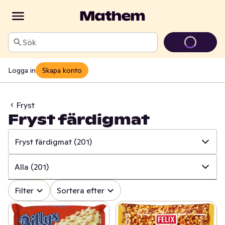
Sök
Logga in
Skapa konto
Fryst
Fryst färdigmat
Fryst färdigmat
(201)
✓
Alla
(896)
Alla
(201)
✓
Fryst kött, burgare & korv
(38)
✓
Alla
(201)
Filter
Sortera efter
✓
Fryst fågel
(64)
✓
Frysta färdigrätter
(102)