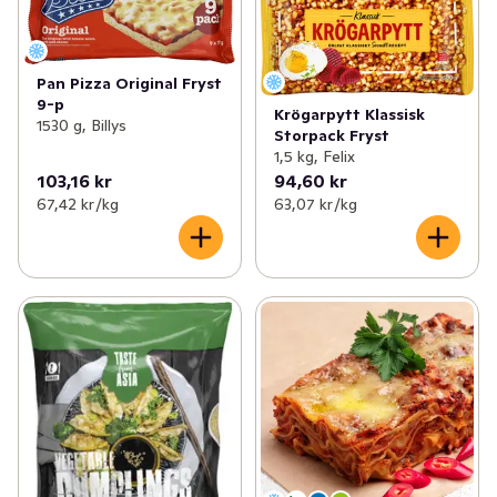
✓
Fryst fisk & skaldjur
(59)
✓
Pytt
(5)
✓
Fryst färdigmat
(201)
✓
Pizza, paj & piroger
(81)
Pan Pizza Original Fryst
9-p
✓
Fryst potatis & pommes
(29)
Krögarpytt Klassisk
✓
Vårrullar & dumplings
(13)
1530 g, Billys
Storpack Fryst
1,5 kg, Felix
✓
Fryst vegetariskt
(59)
103,16 kr
94,60 kr
67,42 kr /kg
63,07 kr /kg
✓
Frysta grönsaker & örter
(99)
✓
Fryst frukt & bär
(52)
✓
Glass & glasstillbehör
(227)
✓
Fryst bröd & dessert
(68)
✓
Is
(3)