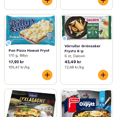
Vårrullar Grönsaker
Pan Pizza Hawaii Fryst
Frysta 6-p
170 g, Billys
6 st, Daloon
17,93 kr
43,49 kr
105,47 kr /kg
72,48 kr /kg