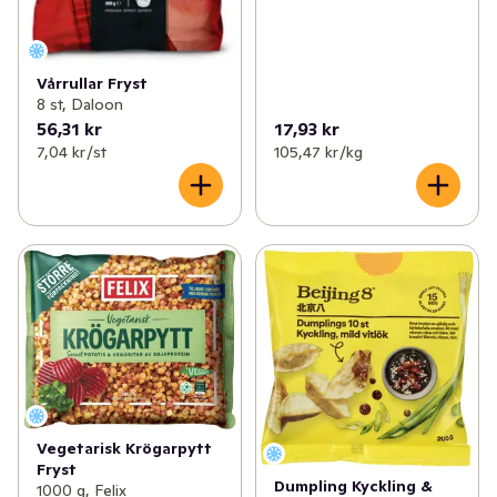
Vårrullar Fryst
8 st, Daloon
56,31 kr
17,93 kr
7,04 kr /st
105,47 kr /kg
Vegetarisk Krögarpytt
Fryst
Dumpling Kyckling &
1000 g, Felix