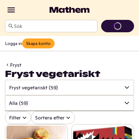
Sök
Logga in
Skapa konto
Fryst
Fryst vegetariskt
Fryst vegetariskt
(59)
✓
Alla
(898)
Alla
(59)
✓
Fryst kött, burgare & korv
(38)
✓
Alla
(59)
Filter
Sortera efter
✓
Fryst fågel
(64)
✓
Frysta vegonuggets & bites
(21)