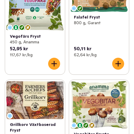
Falafel Fryst
800 g, Garant
Vegofärs Fryst
450 g, Anamma
52,95 kr
50,11 kr
117,67 kr /kg
62,64 kr /kg
Grillkorv Växtbaserad
Fryst