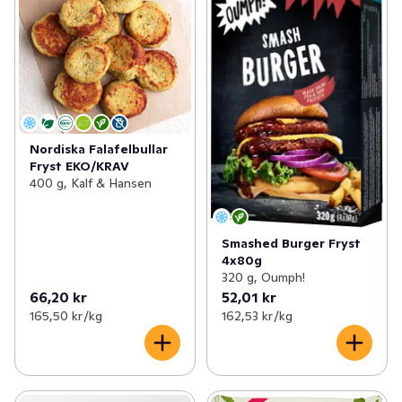
✓
Fryst fisk & skaldjur
(60)
✓
Fryst vegetarisk färs
(9)
✓
Fryst färdigmat
(201)
✓
Fryst falafel
(6)
✓
Fryst potatis & pommes
(29)
✓
Vegobollar & biffar
(7)
✓
Fryst vegetariskt
(59)
✓
Fryst vegetarisk korv
(5)
Nordiska Falafelbullar
Fryst EKO/KRAV
✓
Frysta grönsaker & örter
(99)
✓
Frysta vegetariska burgare & schnitzlar
(11)
400 g, Kalf & Hansen
✓
Fryst frukt & bär
(52)
Smashed Burger Fryst
✓
Glass & glasstillbehör
(228)
4x80g
320 g, Oumph!
✓
Fryst bröd & dessert
(68)
66,20 kr
52,01 kr
165,50 kr /kg
162,53 kr /kg
✓
Is
(3)