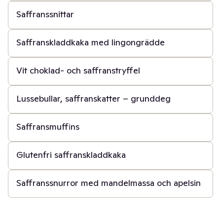
Saffranssnittar
40 min
Saffranskladdkaka med lingongrädde
30 min
Vit choklad- och saffranstryffel
3 t
Lussebullar, saffranskatter – grunddeg
30 min
Saffransmuffins
40 min
Glutenfri saffranskladdkaka
3 t
Saffranssnurror med mandelmassa och apelsin