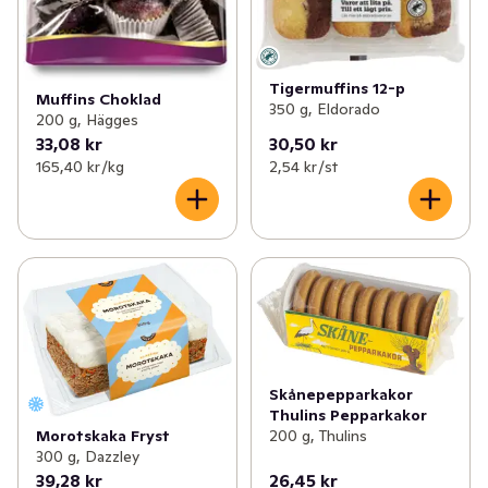
Tigermuffins 12-p
Muffins Choklad
350 g, Eldorado
200 g, Hägges
33,08 kr
30,50 kr
165,40 kr /kg
2,54 kr /st
Skånepepparkakor
Thulins Pepparkakor
200 g, Thulins
Morotskaka Fryst
300 g, Dazzley
39,28 kr
26,45 kr