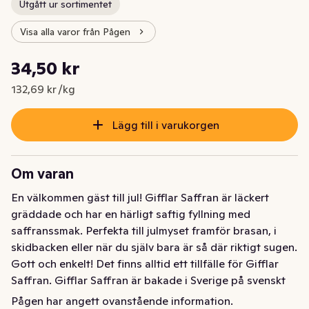
Utgått ur sortimentet
Visa alla varor från Pågen
Styckpris: 132,69 kr /kg
34,50 kr
Nuvarande pris är: 34,50 kr
132,69 kr /kg
Lägg till i varukorgen
Om varan
En välkommen gäst till jul! Gifflar Saffran är läckert 
gräddade och har en härligt saftig fyllning med 
saffranssmak. Perfekta till julmyset framför brasan, i 
skidbacken eller när du själv bara är så där riktigt sugen. 
Gott och enkelt! Det finns alltid ett tillfälle för Gifflar 
Saffran. Gifflar Saffran är bakade i Sverige på svenskt 
mjöl från Pågens egna kvarn.
Pågen har angett ovanstående information.