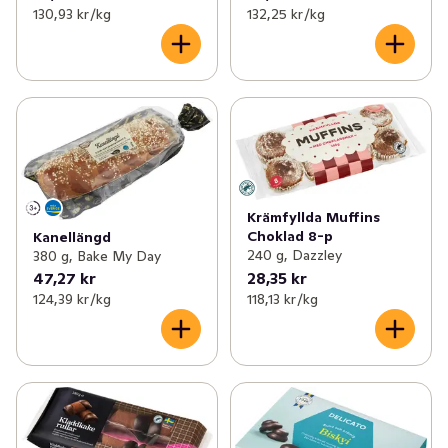
130,93 kr /kg
132,25 kr /kg
Krämfyllda Muffins
Choklad 8-p
Kanellängd
240 g, Dazzley
380 g, Bake My Day
47,27 kr
28,35 kr
124,39 kr /kg
118,13 kr /kg