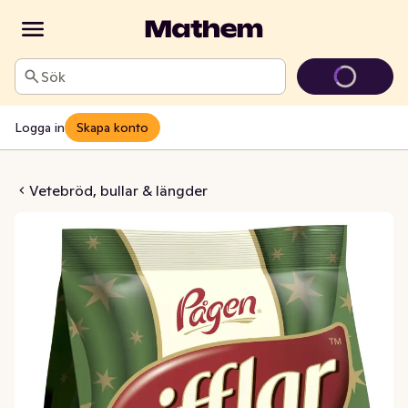
Sök
Logga in
Skapa konto
lar Saffran
Vetebröd, bullar & längder