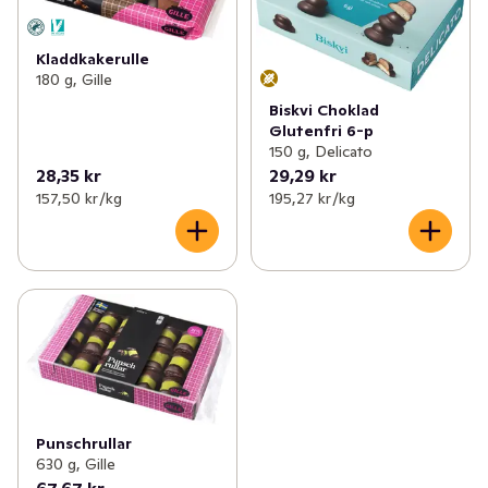
Kladdkakerulle
180 g, Gille
Biskvi Choklad
Glutenfri 6-p
150 g, Delicato
28,35 kr
29,29 kr
157,50 kr /kg
195,27 kr /kg
Punschrullar
630 g, Gille
67,67 kr