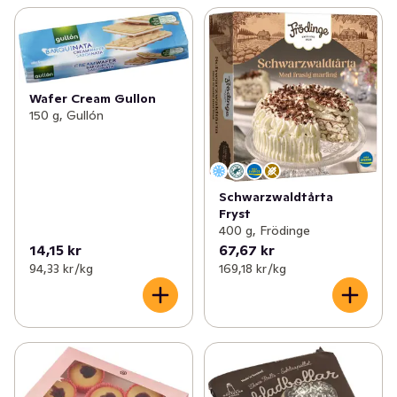
Wafer Cream Gullon
150 g, Gullón
Schwarzwaldtårta
Fryst
400 g, Frödinge
14,15 kr
67,67 kr
94,33 kr /kg
169,18 kr /kg