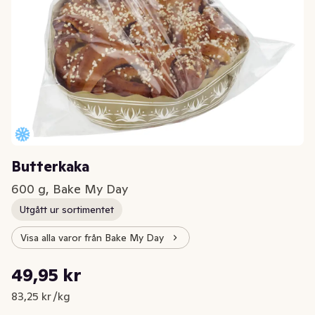
Butterkaka
600 g, Bake My Day
Utgått ur sortimentet
Visa alla varor från Bake My Day
Styckpris: 83,25 kr /kg
49,95 kr
Nuvarande pris är: 49,95 kr
83,25 kr /kg