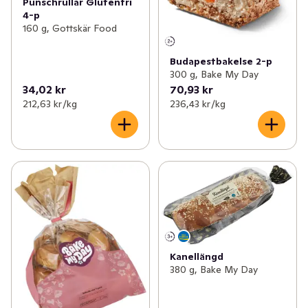
Punschrullar Glutenfri
4-p
160 g, Gottskär Food
Budapestbakelse 2-p
300 g, Bake My Day
34,02 kr
70,93 kr
212,63 kr /kg
236,43 kr /kg
Kanellängd
380 g, Bake My Day