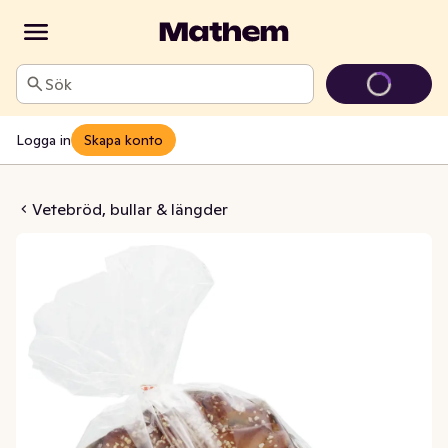
Sök
Logga in
Skapa konto
tterkaka
Vetebröd, bullar & längder