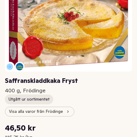
Saffranskladdkaka Fryst
400 g, Frödinge
Utgått ur sortimentet
Visa alla varor från Frödinge
Styckpris: 116,25 kr /kg
46,50 kr
Nuvarande pris är: 46,50 kr
116,25 kr /kg