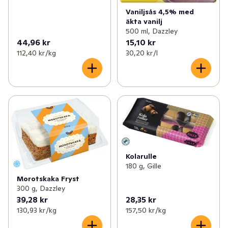
Vaniljsås 4,5% med
äkta vanilj
500 ml, Dazzley
44,96 kr
15,10 kr
112,40 kr /kg
30,20 kr /l
Kolarulle
180 g, Gille
Morotskaka Fryst
300 g, Dazzley
39,28 kr
28,35 kr
130,93 kr /kg
157,50 kr /kg