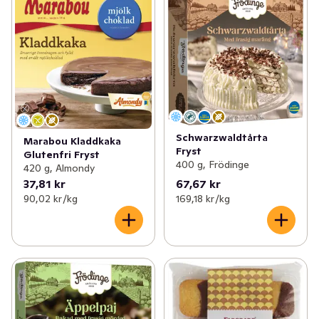
Schwarzwaldtårta
Marabou Kladdkaka
Fryst
Glutenfri Fryst
400 g, Frödinge
420 g, Almondy
37,81 kr
67,67 kr
90,02 kr /kg
169,18 kr /kg