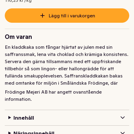
Lägg till i varukorgen
Om varan
En kladdkaka som fångar hjärtat av julen med sin 
saffranssmak, lena vita choklad och krämiga konsistens. 
Servera den gärna tillsammans med ett uppfriskande 
tillbehör så som lingon- eller hallongrädde för att 
fullända smakupplevelsen. Saffranskladdkakan bakas 
med omtanke för miljön i Småländska Frödinge, där 
kakorna bakas med 100% förnybar energi och 
Frödinge Mejeri AB har angett ovanstående
majoriteten svenska råvaror.
information.
Innehåll
Näringsinnehåll