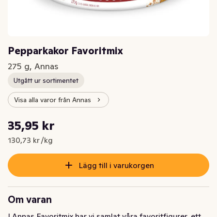
Pepparkakor Favoritmix
275 g, Annas
Utgått ur sortimentet
Visa alla varor från Annas
Styckpris: 130,73 kr /kg
35,95 kr
Nuvarande pris är: 35,95 kr
130,73 kr /kg
Lägg till i varukorgen
Om varan
I Annas Favoritmix har vi samlat våra favoritfigurer, ett 