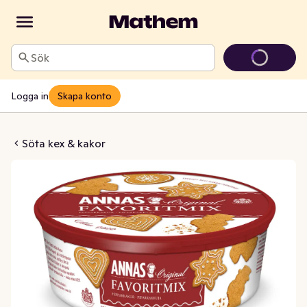
Sök
Logga in
Skapa konto
kor Favoritmix
Söta kex & kakor