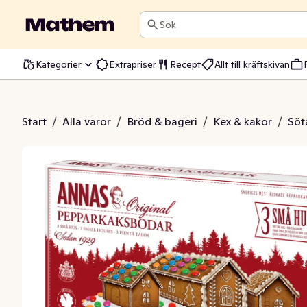
Sök
Kategorier
Extrapriser
Recept
Allt till kräftskivan
parkaksbodar
Start
/
Alla varor
/
Bröd & bageri
/
Kex & kakor
/
Söt