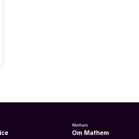
Mathem
ice
Om Mathem