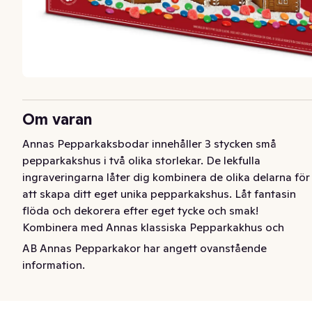
Om varan
Annas Pepparkaksbodar innehåller 3 stycken små 
pepparkakshus i två olika storlekar. De lekfulla 
ingraveringarna låter dig kombinera de olika delarna för 
att skapa ditt eget unika pepparkakshus. Låt fantasin 
flöda och dekorera efter eget tycke och smak! 
Kombinera med Annas klassiska Pepparkakhus och 
bygg din egen Pepparkaks-by! Bara fantasin sätter 
AB Annas Pepparkakor har angett ovanstående
gränser! En gammal kär tradition som spridit glädje i 
information.
generationer.