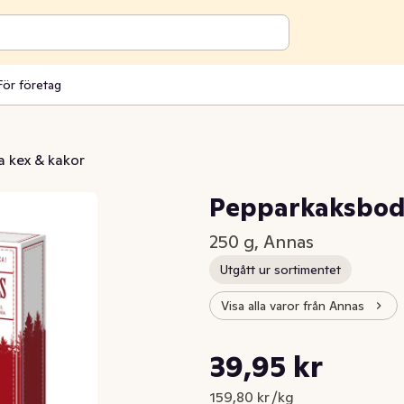
För företag
a kex & kakor
Pepparkaksbod
250 g, Annas
Utgått ur sortimentet
Visa alla varor från Annas
Styckpris: 159,80 kr /kg
39,95 kr
Nuvarande pris är: 39,95 kr
159,80 kr /kg