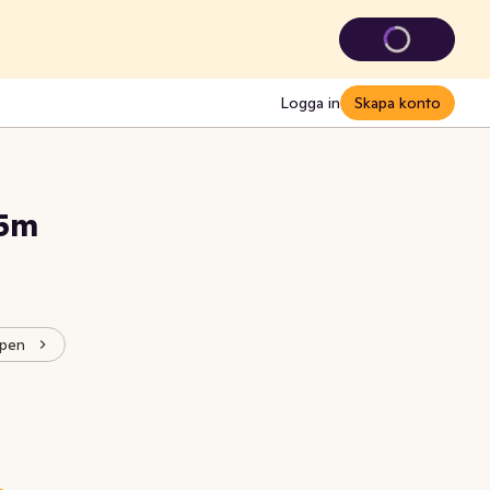
Logga in
Skapa konto
 5m
ppen