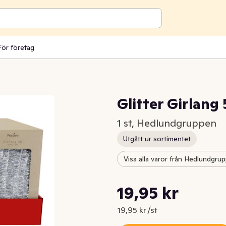
För företag
Glitter Girlang
1 st, Hedlundgruppen
Utgått ur sortimentet
Visa alla varor från Hedlundgru
Styckpris: 19,95 kr /st
19,95 kr
Nuvarande pris är: 19,95 kr
19,95 kr /st