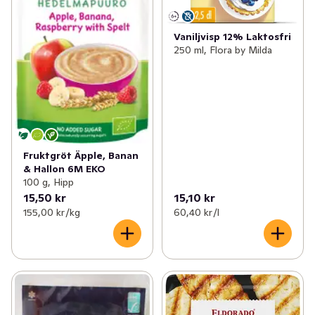
Vaniljvisp 12% Laktosfri
250 ml, Flora by Milda
Fruktgröt Äpple, Banan
& Hallon 6M EKO
100 g, Hipp
15,50 kr
15,10 kr
155,00 kr /kg
60,40 kr /l