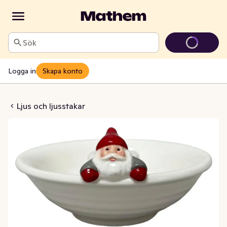
Sök
Logga in
Skapa konto
e med Tomte 12cm
Ljus och ljusstakar