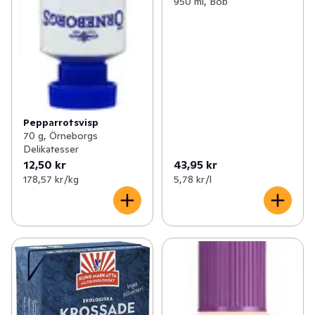
950 ml, Bob
Pepparrotsvisp
70 g, Örneborgs
Delikatesser
12,50 kr
43,95 kr
178,57 kr /kg
5,78 kr /l