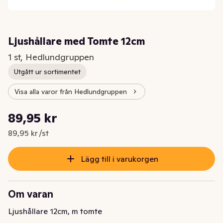
Ljushållare med Tomte 12cm
1 st, Hedlundgruppen
Utgått ur sortimentet
Visa alla varor från Hedlundgruppen
Styckpris: 89,95 kr /st
89,95 kr
Nuvarande pris är: 89,95 kr
89,95 kr /st
Lägg till i varukorgen
Om varan
Ljushållare 12cm, m tomte