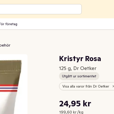
För företag
lbehör
Kristyr Rosa
125 g, Dr Oetker
Utgått ur sortimentet
Visa alla varor från Dr Oetker
Styckpris: 199,60 kr /kg
24,95 kr
Nuvarande pris är: 24,95 kr
199,60 kr /kg