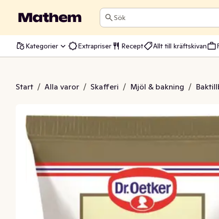
Sök
Kategorier
Extrapriser
Recept
Allt till kräftskivan
ristyr Rosa
Start
/
Alla varor
/
Skafferi
/
Mjöl & bakning
/
Baktil