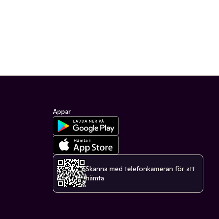
Appar
Skanna med telefonkameran för att
hämta