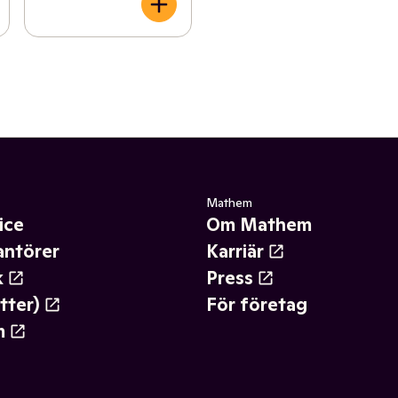
Mathem
ice
Om Mathem
antörer
Karriär
k
Press
tter)
För företag
m