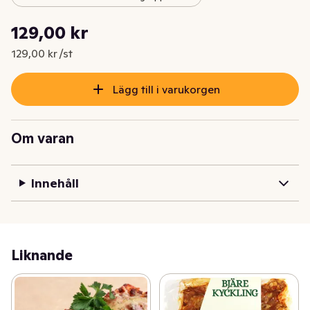
Styckpris: 129,00 kr /st
129,00 kr
Nuvarande pris är: 129,00 kr
129,00 kr /st
Lägg till i varukorgen
Om varan
Innehåll
Liknande