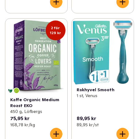
2 för
129 kr
Rakhyvel Smooth
1 st, Venus
Kaffe Organic Medium
Roast EKO
450 g, Löfbergs
75,95 kr
89,95 kr
168,78 kr /kg
89,95 kr /st