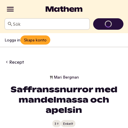
Sök
Logga in
Skapa konto
Recept
Mari Bergman
Saffranssnurror med
mandelmassa och
apelsin
3 t
Enkelt