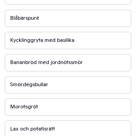
15 min
Blåbärspuré
30 min
Kycklinggryta med basilika
50 min
Bananbröd med jordnötssmör
20 min
Smördegsbullar
15 min
Morotsgröt
10 min
Lax och potatisrätt