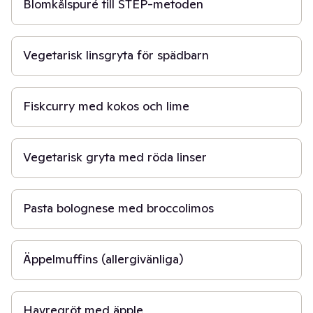
Blomkålspuré till STEP-metoden
20 min
Vegetarisk linsgryta för spädbarn
30 min
Fiskcurry med kokos och lime
15 min
Vegetarisk gryta med röda linser
30 min
Pasta bolognese med broccolimos
30 min
Äppelmuffins (allergivänliga)
5 min
Havregröt med äpple