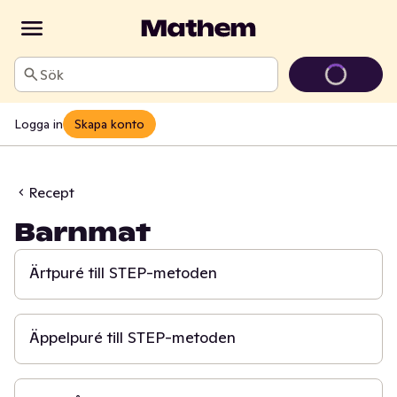
Sök
Logga in
Skapa konto
Recept
Barnmat
20 min
Ärtpuré till STEP-metoden
20 min
Äppelpuré till STEP-metoden
20 min