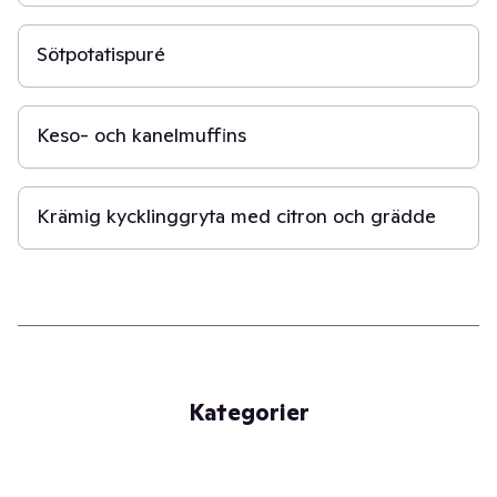
10 min
Sötpotatispuré
30 min
Keso- och kanelmuffins
30 min
Krämig kycklinggryta med citron och grädde
Kategorier