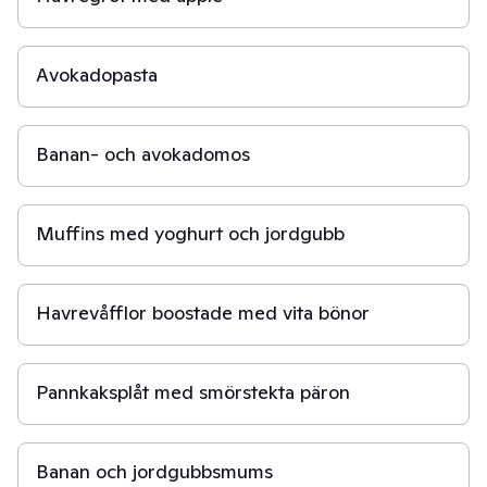
20 min
Avokadopasta
5 min
Banan- och avokadomos
30 min
Muffins med yoghurt och jordgubb
30 min
Havrevåfflor boostade med vita bönor
30 min
Pannkaksplåt med smörstekta päron
10 min
Banan och jordgubbsmums