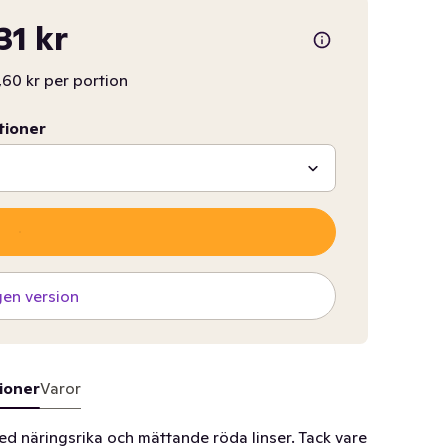
31 kr
,60 kr per portion
tioner
gen version
ioner
Varor
ed näringsrika och mättande röda linser. Tack vare