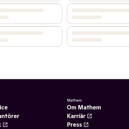
Mathem
ice
Om Mathem
antörer
Karriär
k
Press