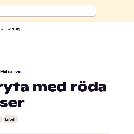
För företag
 Malmström
ryta med röda
nser
n
Enkelt