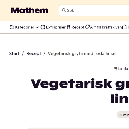
Sök
Kategorier
Extrapriser
Recept
Allt till kräftskivan
Start
/
Recept
/
Vegetarisk gryta med röda linser
Linda
Vegetarisk g
li
15 mi