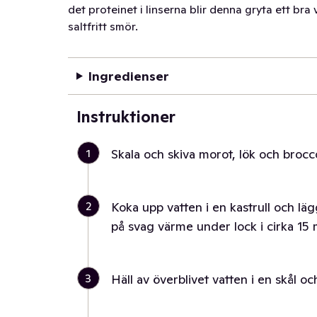
det proteinet i linserna blir denna gryta ett bra v
saltfritt smör.
Ingredienser
Instruktioner
1
Skala och skiva morot, lök och brocco
2
Koka upp vatten i en kastrull och lägg
på svag värme under lock i cirka 15 
3
Häll av överblivet vatten i en skål o