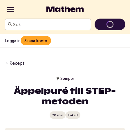
Sök
Logga in
Skapa konto
Recept
Semper
Äppelpuré till STEP-
metoden
20 min
Enkelt