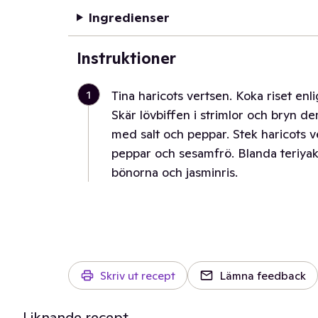
Ingredienser
Instruktioner
1
Tina haricots vertsen. Koka riset en
Skär lövbiffen i strimlor och bryn d
med salt och peppar. Stek haricots ve
peppar och sesamfrö. Blanda teriya
bönorna och jasminris.
Skriv ut recept
Lämna feedback
Liknande recept