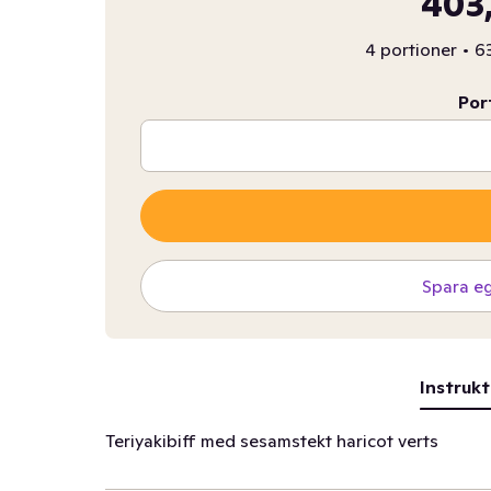
403,
4 portioner
•
63
Por
Spara e
Instrukt
Teriyakibiff med sesamstekt haricot verts