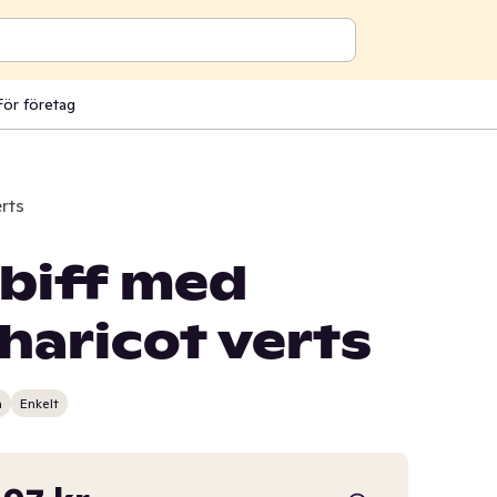
För företag
rts
ibiff med
haricot verts
n
Enkelt