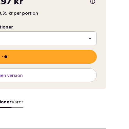
97 kr
,35 kr per portion
tioner
gen version
ioner
Varor