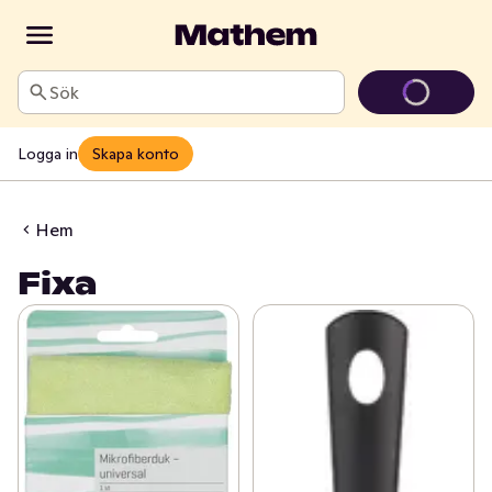
Sök
Logga in
Skapa konto
Hem
Fixa