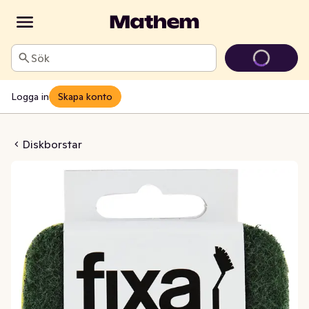
Sök
Logga in
Skapa konto
 till Diskborste Grov
Diskborstar