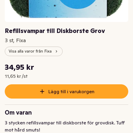
Refillsvampar till Diskborste Grov
3 st, Fixa
Visa alla varor från Fixa
Styckpris: 11,65 kr /st
34,95 kr
Nuvarande pris är: 34,95 kr
11,65 kr /st
Lägg till i varukorgen
Om varan
3 stycken refillsvampar till diskborste för grovdisk. Tuff 
mot hård smuts!