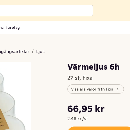
För företag
engångsartiklar
/
Ljus
Värmeljus 6h
27 st, Fixa
Visa alla varor från Fixa
Styckpris: 2,48 kr /st
66,95 kr
Nuvarande pris är: 66,95 kr
2,48 kr /st