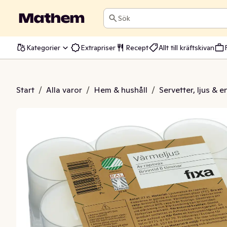
Sök
Kategorier
Extrapriser
Recept
Allt till kräftskivan
rmeljus 6h
Start
/
Alla varor
/
Hem & hushåll
/
Servetter, ljus & 