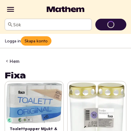
Sök
Logga in
Skapa konto
Hem
Fixa
Toalettpapper Mjukt &