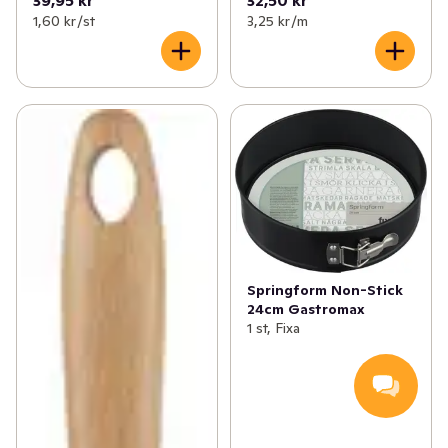
39,95 kr
32,50 kr
1,60 kr /st
3,25 kr /m
Springform Non-Stick
24cm Gastromax
1 st, Fixa