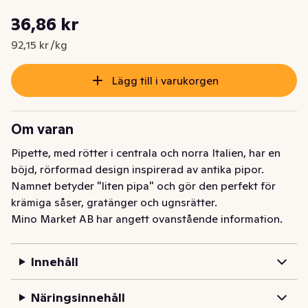
Styckpris: 92,15 kr /kg
36,86 kr
Nuvarande pris är: 36,86 kr
92,15 kr /kg
Lägg till i varukorgen
Om varan
Pipette, med rötter i centrala och norra Italien, har en 
böjd, rörformad design inspirerad av antika pipor. 
Namnet betyder "liten pipa" och gör den perfekt för 
krämiga såser, gratänger och ugnsrätter.
Mino Market AB har angett ovanstående information.
Innehåll
Näringsinnehåll