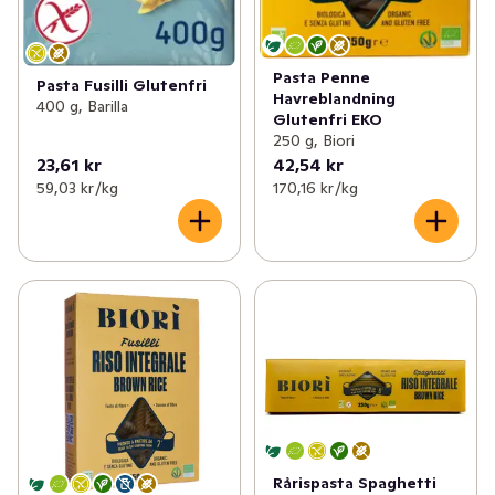
Pasta Penne
Pasta Fusilli Glutenfri
Havreblandning
400 g, Barilla
Glutenfri EKO
250 g, Biori
23,61 kr
42,54 kr
59,03 kr /kg
170,16 kr /kg
Rårispasta Spaghetti