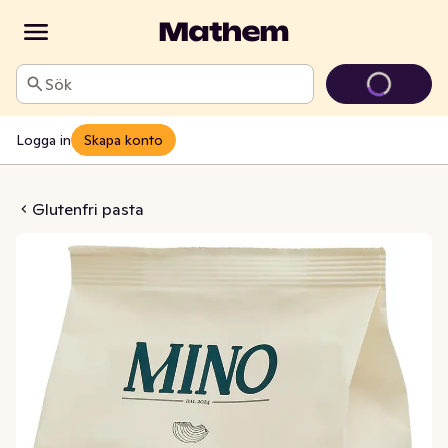
Sök
Logga in
Skapa konto
te Glutenfri
Glutenfri pasta