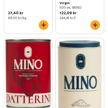
Virgin
500 ml, MINO
27,40 kr
122,09 kr
68,50 kr /kg
244,18 kr /l