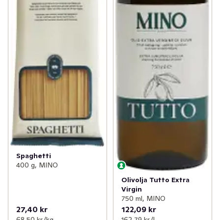
Spaghetti
400 g, MINO
Olivolja Tutto Extra
Virgin
750 ml, MINO
27,40 kr
122,09 kr
68,50 kr /kg
162,79 kr /l