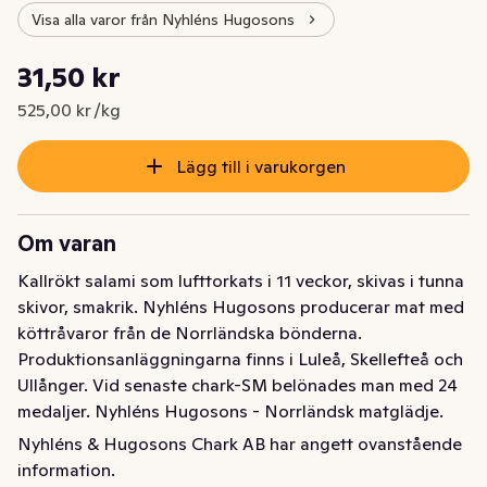
Visa alla varor från Nyhléns Hugosons
Styckpris: 525,00 kr /kg
31,50 kr
Nuvarande pris är: 31,50 kr
525,00 kr /kg
Lägg till i varukorgen
Om varan
Kallrökt salami som lufttorkats i 11 veckor, skivas i tunna 
skivor, smakrik. Nyhléns Hugosons producerar mat med 
köttråvaror från de Norrländska bönderna. 
Produktionsanläggningarna finns i Luleå, Skellefteå och 
Ullånger. Vid senaste chark-SM belönades man med 24 
medaljer. Nyhléns Hugosons - Norrländsk matglädje.  
Besök oss på www.nyhlenshugosons.se
Nyhléns & Hugosons Chark AB har angett ovanstående
information.