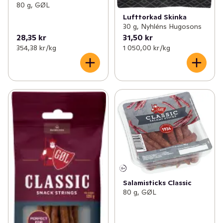
80 g, GØL
Lufttorkad Skinka
30 g, Nyhléns Hugosons
28,35 kr
31,50 kr
354,38 kr /kg
1 050,00 kr /kg
Salamisticks Classic
80 g, GØL