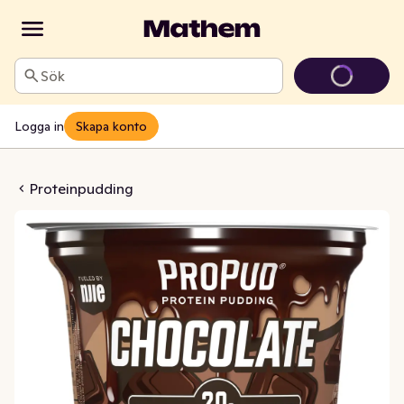
Sök
Logga in
Skapa konto
udding Choklad
Proteinpudding