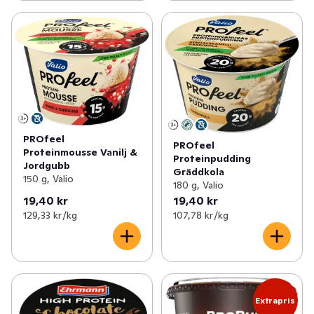
PROfeel
PROfeel
Proteinmousse Vanilj &
Proteinpudding
Jordgubb
Gräddkola
150 g, Valio
180 g, Valio
19,40 kr
19,40 kr
129,33 kr /kg
107,78 kr /kg
Extrapris