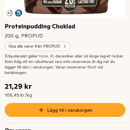
Proteinpudding Choklad
200 g, PROPUD
Visa alla varor från PROPUD
Erbjudandet gäller t.o.m. 31. december eller så länge lagret räcker.
Kom ihåg att en rabatterad vara inte reserveras åt dig när du
lägger till den i varukorgen. Varan reserveras först vid
betalningen.
Styckpris: 106,45 kr /kg
21,29 kr
Nuvarande pris är: 21,29 kr
106,45 kr /kg
Lägg till i varukorgen