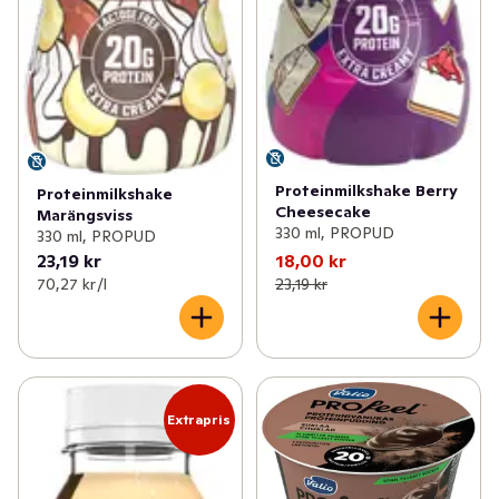
Proteinmilkshake Berry
Proteinmilkshake
Cheesecake
Marängsviss
330 ml, PROPUD
330 ml, PROPUD
23,19 kr
18,00 kr
70,27 kr /l
23,19 kr
Extrapris