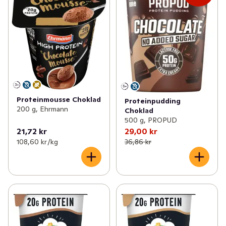
Proteinmousse Choklad
Proteinpudding
200 g, Ehrmann
Choklad
500 g, PROPUD
21,72 kr
29,00 kr
108,60 kr /kg
36,86 kr