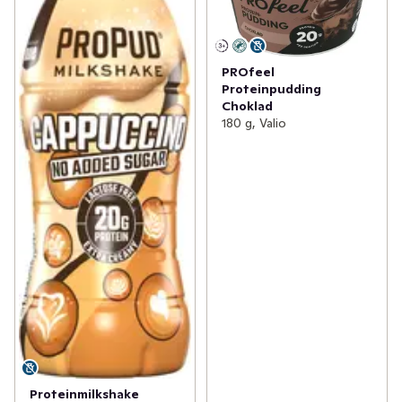
PROfeel
Proteinpudding
Choklad
180 g, Valio
Proteinmilkshake