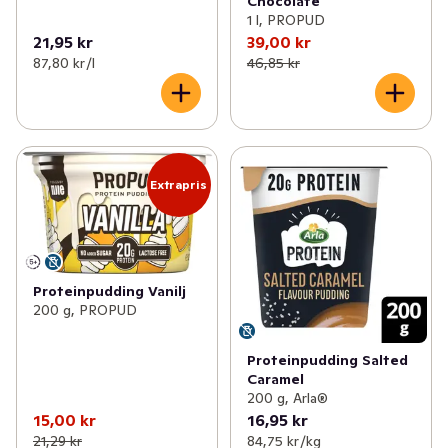
Chocolate
1 l, PROPUD
21,95 kr
39,00 kr
87,80 kr /l
46,85 kr
Extrapris
Proteinpudding Vanilj
200 g, PROPUD
Proteinpudding Salted
Caramel
200 g, Arla®
15,00 kr
16,95 kr
21,29 kr
84,75 kr /kg