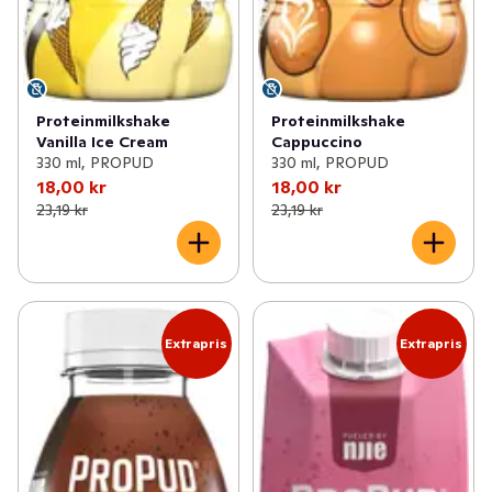
Proteinmilkshake
Proteinmilkshake
Vanilla Ice Cream
Cappuccino
330 ml, PROPUD
330 ml, PROPUD
18,00 kr
18,00 kr
23,19 kr
23,19 kr
Extrapris
Extrapris