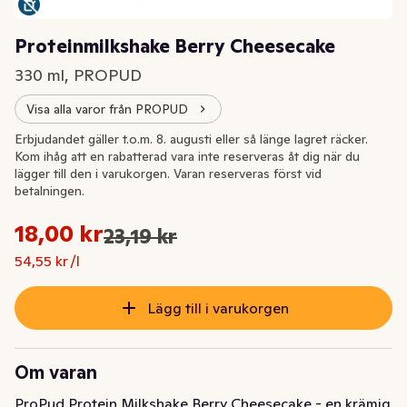
Proteinmilkshake Berry Cheesecake
330 ml, PROPUD
Visa alla varor från PROPUD
Extrapris
Erbjudandet gäller t.o.m. 8. augusti eller så länge lagret räcker.
Kom ihåg att en rabatterad vara inte reserveras åt dig när du
lägger till den i varukorgen. Varan reserveras först vid
betalningen.
Styckpris: 54,55 kr /l
18,00 kr
23,19 kr
Ursprungspriset var: 23,19 kr
Nuvarande pris är: 18,00 kr
54,55 kr /l
Lägg till i varukorgen
Om varan
ProPud Protein Milkshake Berry Cheesecake - en krämig 