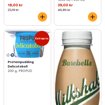
18,00 kr
39,00 kr
23,19 kr
46,85 kr
Extrapris
Proteinpudding
Delicatoboll
200 g, PROPUD