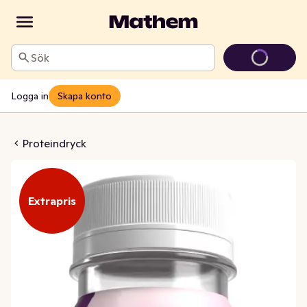
Sök
Logga in
Skapa konto
ake Berry Cheesecake
Proteindryck
Extrapris