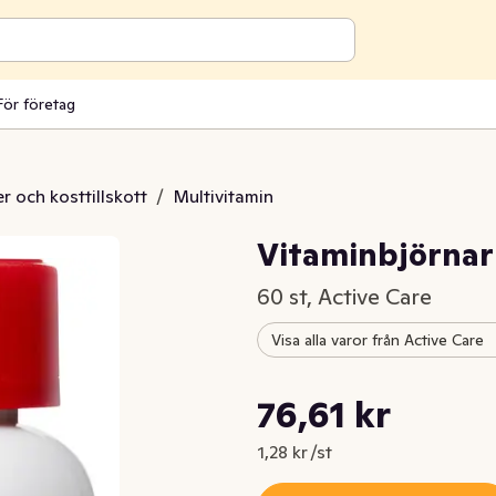
För företag
r och kosttillskott
/
Multivitamin
Vitaminbjörnar
60 st, Active Care
Visa alla varor från Active Care
Styckpris: 1,28 kr /st
76,61 kr
Nuvarande pris är: 76,61 kr
1,28 kr /st