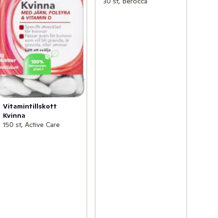
30 st, Berocca
Vitamintillskott
Kvinna
150 st, Active Care