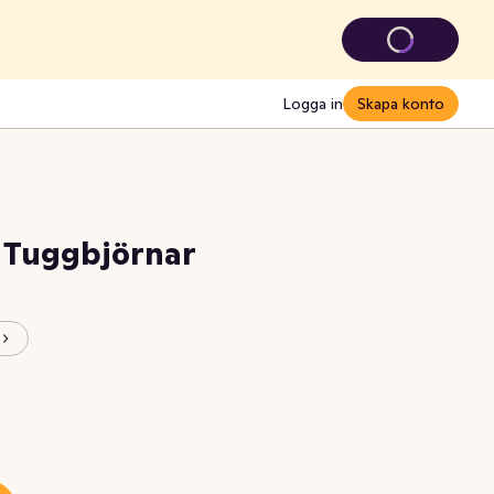
Logga in
Skapa konto
 Tuggbjörnar