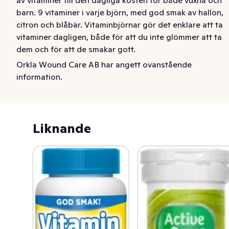
barn. 9 vitaminer i varje björn, med god smak av hallon, 
citron och blåbär. Vitaminbjörnar gör det enklare att ta 
vitaminer dagligen, både för att du inte glömmer att ta 
dem och för att de smakar gott.
Orkla Wound Care AB har angett ovanstående
Active Care Vitaminbjörnar är ett kosttillskott som ger 
information.
ett allsidigt och gott tillskott av viktiga vitaminer till den 
dagliga kosten. De sockerfria, tuggbara björnarna 
kommer i flera färger och har härliga smaker av hallon, 
blåbär och apelsin – smaker som barn ofta tycker om. 
Liknande
Varje vitaminbjörn innehåller 9 viktiga vitaminer och 
passar både vuxna och barn från 3 år.

Vitamin A, B6, B12, C och D bidrar alla till 
immunsystemets normala funktion, medan vitamin D 
även hjälper till att bibehålla en normal benstomme och 
muskelfunktion.