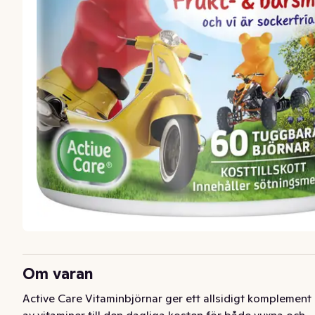
Om varan
Active Care Vitaminbjörnar ger ett allsidigt komplement 
av vitaminer till den dagliga kosten för både vuxna och 