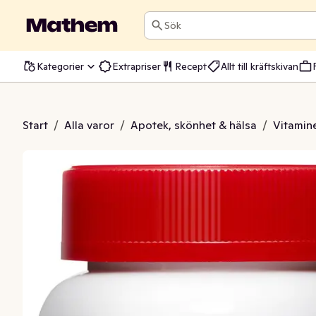
Sök
Kategorier
Extrapriser
Recept
Allt till kräftskivan
jörnar Tuggbjörnar
Start
/
Alla varor
/
Apotek, skönhet & hälsa
/
Vitamine