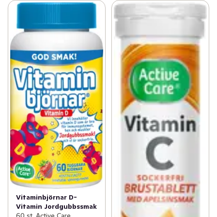
Vitaminbjörnar D-
Vitamin Jordgubbssmak
60 st, Active Care