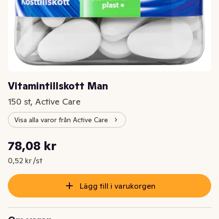
Vitamintillskott Man
150 st, Active Care
Visa alla varor från Active Care
Styckpris: 0,52 kr /st
78,08 kr
Nuvarande pris är: 78,08 kr
0,52 kr /st
Lägg till i varukorgen