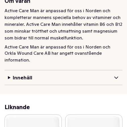
Om varan
Active Care Man är anpassad för oss i Norden och 
kompletterar mannens speciella behov av vitaminer och 
mineraler. Active Care Man innehåller vitamin B6 och B12 
som minskar trötthet och utmattning samt magnesium 
som bidrar till normal muskelfunktion.
Active Care Man är anpassad för oss i Norden och 
Orkla Wound Care AB har angett ovanstående
kompletterar mannens speciella behov av vitaminer och 
information.
mineraler. Active Care Man innehåller vitamin B6 och B12 
som minskar trötthet och utmattning samt magnesium 
som bidrar till normal muskelfunktion.
Innehåll
Liknande