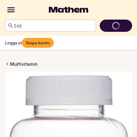
Sök
Logga in
Skapa konto
ckelpigor Tuggisar
Multivitamin