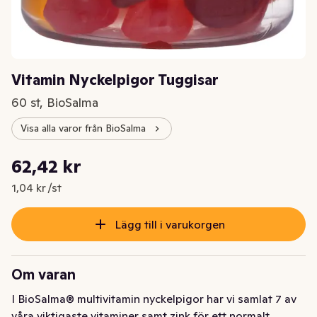
Vitamin Nyckelpigor Tuggisar
60 st, BioSalma
Visa alla varor från BioSalma
Styckpris: 1,04 kr /st
62,42 kr
Nuvarande pris är: 62,42 kr
1,04 kr /st
Lägg till i varukorgen
Om varan
I BioSalma® multivitamin nyckelpigor har vi samlat 7 av 
våra viktigaste vitaminer samt zink för ett normalt 