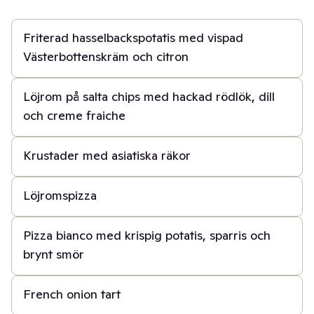
1 t
Friterad hasselbackspotatis med vispad
Västerbottenskräm och citron
10 min
Löjrom på salta chips med hackad rödlök, dill
och creme fraiche
15 min
Krustader med asiatiska räkor
20 min
Löjromspizza
1 t
Pizza bianco med krispig potatis, sparris och
brynt smör
20 min
French onion tart
1 t