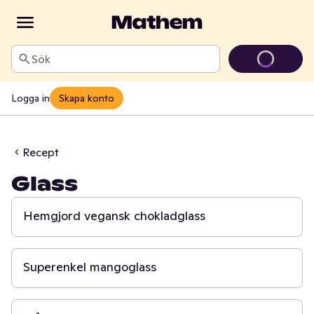
Sök
Logga in
Skapa konto
Recept
Glass
45 min
Hemgjord vegansk chokladglass
15 min
Superenkel mangoglass
6 t