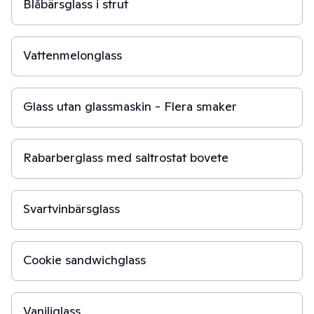
Blåbärsglass i strut
15 min
Vattenmelonglass
1 t
Glass utan glassmaskin - Flera smaker
40 min
Rabarberglass med saltrostat bovete
6 t
Svartvinbärsglass
6 t
Cookie sandwichglass
30 min
Vaniljglass